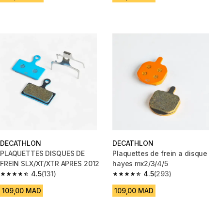
DECATHLON
DECATHLON
PLAQUETTES DISQUES DE
Plaquettes de frein a disque
FREIN SLX/XT/XTR APRES 2012
hayes mx2/3/4/5
4.5
(131)
4.5
(293)
4.5 out of 5 stars from 131 reviews
4.5 out of 5 stars from 293 rev
109,00 MAD
109,00 MAD