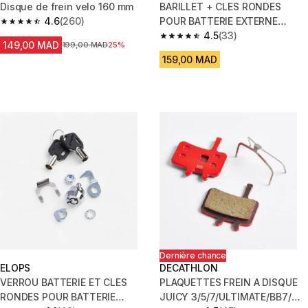
Disque de frein velo 160 mm
BARILLET + CLES RONDES
4.6
(260)
POUR BATTERIE EXTERNE
4.6 out of 5 stars from 260 reviews
ROCKRIDER/RIVERSIDE
4.5
(33)
4.5 out of 5 stars from 33 revi
149,00 MAD
Prix avant la réduction
199,00 MAD
25%
159,00 MAD
Dernière chance
ELOPS
DECATHLON
VERROU BATTERIE ET CLES
PLAQUETTES FREIN A DISQUE
RONDES POUR BATTERIE
JUICY 3/5/7/ULTIMATE/BB7/