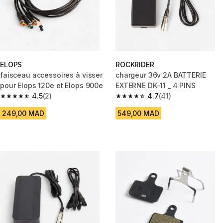
ELOPS
ROCKRIDER
faisceau accessoires à visser
chargeur 36v 2A BATTERIE
pour Elops 120e et Elops 900e
EXTERNE DK-11 _ 4 PINS
4.5
(2)
4.7
(41)
4.5 out of 5 stars from 2 reviews
4.7 out of 5 stars from 41 revi
249,00 MAD
549,00 MAD