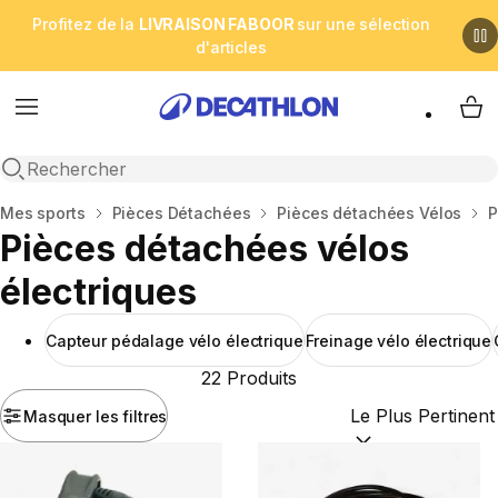
Profitez de la
LIVRAISON FABOOR
sur une sélection
d'articles
Menu
My 
Open search
Accueil
Mes sports
Pièces Détachées
Pièces détachées Vélos
P
Pièces détachées vélos
électriques
Capteur pédalage vélo électrique
Freinage vélo électrique
22 Produits
Masquer les filtres
Trier par :
(optional