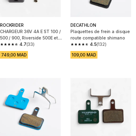
ROCKRIDER
DECATHLON
CHARGEUR 36V 4A E ST 100 /
Plaquettes de frein a disque
500 / 900, Riverside 500E et
route compatible shimano
Elops 900 / 920
4.7
(33)
4.5
(132)
4.7 out of 5 stars from 33 reviews
4.5 out of 5 stars from 132 rev
749,00 MAD
109,00 MAD