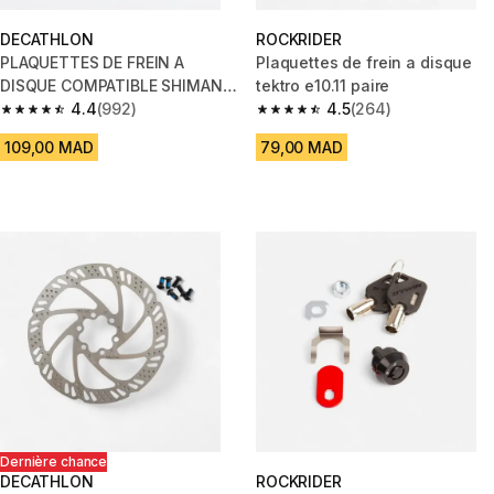
DECATHLON
ROCKRIDER
PLAQUETTES DE FREIN A
Plaquettes de frein a disque
DISQUE COMPATIBLE SHIMANO
tektro e10.11 paire
DEORE /TEKTRO SEMI
4.4
(992)
4.5
(264)
4.4 out of 5 stars from 992 reviews
4.5 out of 5 stars from 264 rev
METALLIQUE
109,00 MAD
79,00 MAD
Dernière chance
DECATHLON
ROCKRIDER