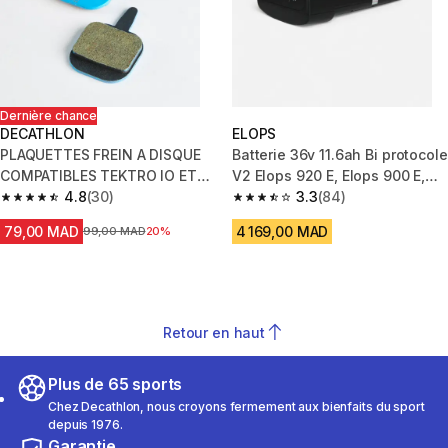
Dernière chance
DECATHLON
ELOPS
PLAQUETTES FREIN A DISQUE
Batterie 36v 11.6ah Bi protocole
COMPATIBLES TEKTRO IO ET
V2 Elops 920 E, Elops 900 E,
NOVELA AVANT 2010
4.8
(30)
Elops 120 E
3.3
(84)
4.8 out of 5 stars from 30 reviews
3.3 out of 5 stars from 84 revi
79,00 MAD
4 169,00 MAD
Prix avant la réduction
99,00 MAD
20%
Retour en haut
Plus de 65 sports
Chez Decathlon, nous croyons fermement aux bienfaits du sport
depuis 1976.
Garantie