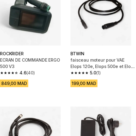
ROCKRIDER
BTWIN
ECRAN DE COMMANDE ERGO
faisceau moteur pour VAE
500 V3
Elops 120e, Elops 500e et Elops
4.6
(40)
900e
5.0
(1)
4.6 out of 5 stars from 40 reviews
5.0 out of 5 stars from 1 review
849,00 MAD
199,00 MAD