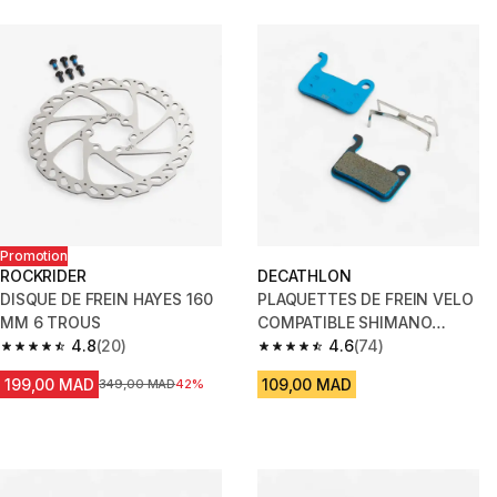
Promotion
ROCKRIDER
DECATHLON
DISQUE DE FREIN HAYES 160
PLAQUETTES DE FREIN VELO
MM 6 TROUS
COMPATIBLE SHIMANO
4.8
(20)
SLX/XT/XTR AVANT 2011
4.6
(74)
4.8 out of 5 stars from 20 reviews
4.6 out of 5 stars from 74 revi
199,00 MAD
109,00 MAD
Prix avant la réduction
349,00 MAD
42%