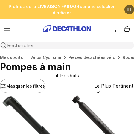
Profitez de la
LIVRAISON FABOOR
sur une sélection
d'articles
Menu
My 
Open search
Accueil
Mes sports
Vélos Cyclisme
Pièces détachées vélo
Roues
Pompes à main
4 Produits
Masquer les filtres
Trier par :
(optional