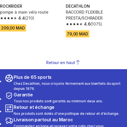
ROCKRIDER
DECATHLON
pompe à main vélo route
RACCORD FLEXIBLE
4.4
(210)
PRESTA/SCHRADER
4.4 out of 5 stars from 210 reviews
4.6
(1075)
4.6 out of 5 stars from 1075 re
209,00 MAD
79,00 MAD
Retour en haut
Plus de 65 sports
Chez Decathlon, nous croyons fermement aux bienfaits du sport
depuis 1976.
Garantie
Tous nos produits sont garantis au minimum deux ans.
Retour et échange
Nos produits sont dotés d'une politique de retour et d'échange.
Livraison partout au Maroc
Commandez en ligne et recevez votre colis chez vous