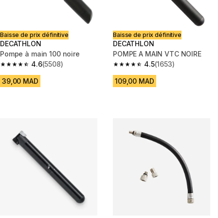
Baisse de prix définitive
Baisse de prix définitive
DECATHLON
DECATHLON
Pompe à main 100 noire
POMPE A MAIN VTC NOIRE
4.6
(5508)
4.5
(1653)
4.6 out of 5 stars from 5508 reviews
4.5 out of 5 stars from 1653 re
39,00 MAD
109,00 MAD