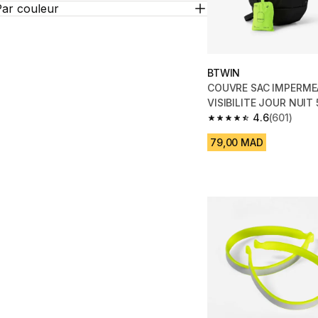
Par couleur
BTWIN
COUVRE SAC IMPERME
VISIBILITE JOUR NUIT
FLUO
4.6
(601)
4.6 out of 5 stars fro
79,00 MAD