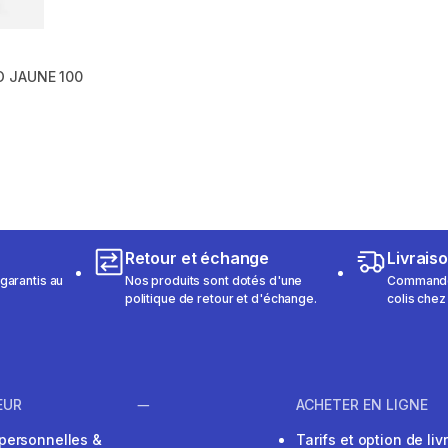
O JAUNE 100
m 577 reviews
Retour et échange
Livrais
garantis au
Nos produits sont dotés d'une
Commandez
politique de retour et d'échange.
colis chez
EUR
ACHETER EN LIGNE
personnelles &
Tarifs et option de liv