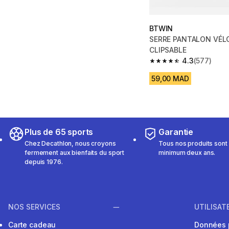
BTWIN
SERRE PANTALON VÉL
CLIPSABLE
4.3
(577)
4.3 out of 5 stars fro
59,00 MAD
Plus de 65 sports
Garantie
Chez Decathlon, nous croyons
Tous nos produits sont 
fermement aux bienfaits du sport
minimum deux ans.
depuis 1976.
NOS SERVICES
UTILISAT
Carte cadeau
Données 