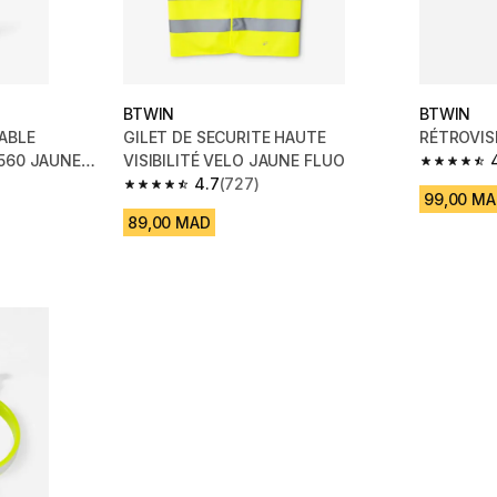
BTWIN
BTWIN
ABLE
GILET DE SECURITE HAUTE
RÉTROVIS
 560 JAUNE
VISIBILITÉ VELO JAUNE FLUO
4.6 out of
4.7
(727)
m 601 reviews
4.7 out of 5 stars from 727 reviews
99,00 M
89,00 MAD