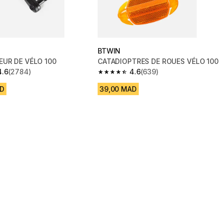
BTWIN
EUR DE VÉLO 100
CATADIOPTRES DE ROUES VÉLO 100
4.6
(2784)
4.6
(639)
 5 stars from 2784 reviews
4.6 out of 5 stars from 639 reviews
AD
39,00 MAD