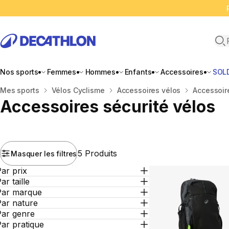
Ope
Nos sports
Femmes
Hommes
Enfants
Accessoires
SOL
Accueil
Mes sports
Vélos Cyclisme
Accessoires vélos
Accessoir
Accessoires sécurité vélos
5 Produits
Masquer les filtres
ar prix
ar taille
Par marque
Par nature
Par genre
ar pratique