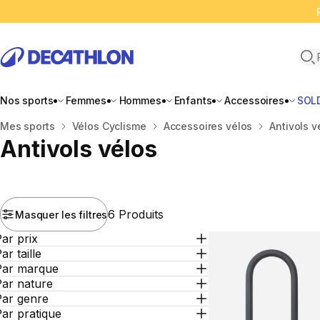
Ope
Nos sports
Femmes
Hommes
Enfants
Accessoires
SOL
Accueil
Mes sports
Vélos Cyclisme
Accessoires vélos
Antivols v
Antivols vélos
6 Produits
Masquer les filtres
ar prix
ar taille
Par marque
Par nature
Par genre
ar pratique