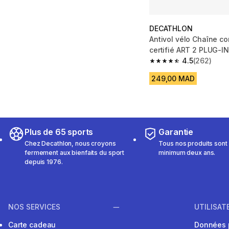
DECATHLON
Antivol vélo Chaîne c
certifié ART 2 PLUG-I
4.5
(262)
4.5 out of 5 stars fro
249,00 MAD
Plus de 65 sports
Garantie
Chez Decathlon, nous croyons
Tous nos produits sont 
fermement aux bienfaits du sport
minimum deux ans.
depuis 1976.
NOS SERVICES
UTILISAT
Carte cadeau
Données 