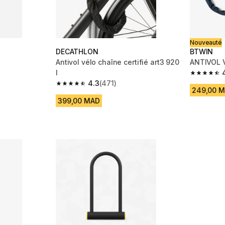
Nouveauté
DECATHLON
BTWIN
Antivol vélo chaîne certifié art3 920
ANTIVOL 
l
 1188 reviews
4.4 out of
4.3
(471)
4.3 out of 5 stars from 471 reviews
249,00 
399,00 MAD