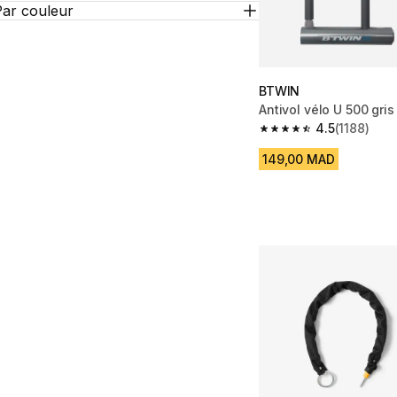
Par couleur
BTWIN
Antivol vélo U 500 gris
4.5
(1188)
4.5 out of 5 stars from
149,00 MAD