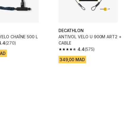
DECATHLON
VELO CHAÎNE 500 L
ANTIVOL VELO U 900M ART2 +
4.4
(270)
CABLE
 5 stars from 270 reviews
4.4
(575)
4.4 out of 5 stars from 575 reviews
MAD
349,00 MAD