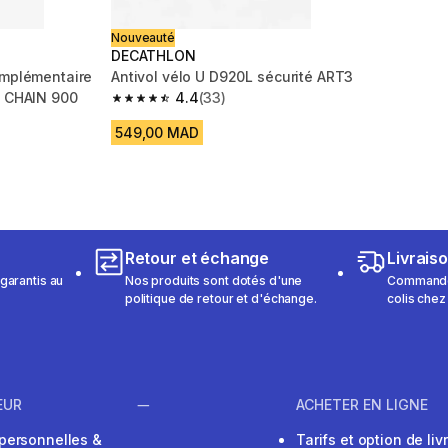
Nouveauté
DECATHLON
omplémentaire
Antivol vélo U D920L sécurité ART3
N CHAIN 900
4.4
(33)
4.4 out of 5 stars from 33 reviews
m 262 reviews
549,00 MAD
Retour et échange
Livrais
garantis au
Nos produits sont dotés d'une
Commandez
politique de retour et d'échange.
colis chez
EUR
ACHETER EN LIGNE
personnelles &
Tarifs et option de liv