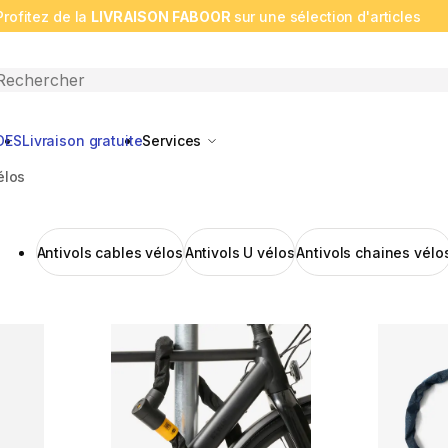
Profitez de la
LIVRAISON FABOOR
sur une sélection d'articles
n search
DES
Livraison gratuite
Services
élos
Antivols cables vélos
Antivols U vélos
Antivols chaines vélo