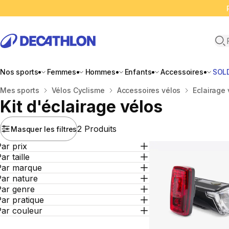
Ope
Nos sports
Femmes
Hommes
Enfants
Accessoires
SOL
Accueil
Mes sports
Vélos Cyclisme
Accessoires vélos
Eclairage 
Kit d'éclairage vélos
2 Produits
Masquer les filtres
ar prix
ar taille
Par marque
Par nature
Par genre
ar pratique
Par couleur