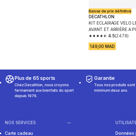
Baisse de prix définitive
DECATHLON
KIT ECLAIRAGE VELO L
AVANT ET ARRIÈRE A P
4.5
(2478)
4.5 out of 5 stars fro
149,00 MAD
Plus de 65 sports
Garantie
Chez Decathlon, nous croyons
Tous nos produits sont 
fermement aux bienfaits du sport
minimum deux ans.
depuis 1976.
NOS SERVICES
UTILISAT
Carte cadeau
Données 