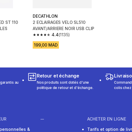
DECATHLON
ED ST 110
2 ECLAIRAGES VELO SL510
ILES
AVANT/ARRIERE NOIR USB CLIP
4.4
(1135)
m 2478 reviews
4.4 out of 5 stars from 1135 reviews
199,00 MAD
Retour et échange
Livrais
garantis au
Nos produits sont dotés d'une
Commandez
politique de retour et d'échange.
colis chez
EUR
ACHETER EN LIGNE
personnelles &
Tarifs et option de liv