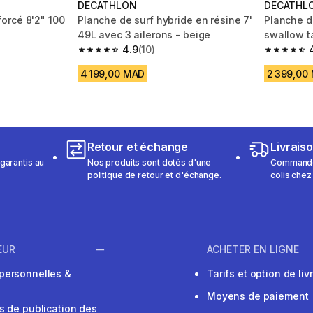
DECATHLON
DECATHL
'2" 100
Planche de surf hybride en résine 7'
Planche d
49L avec 3 ailerons - beige
swallow ta
4.9
(10)
 18 reviews
4.9 out of 5 stars from 10 reviews
4.2 out of
4 199,00 MAD
2 399,00
Retour et échange
Livrais
garantis au
Nos produits sont dotés d'une
Commandez
politique de retour et d'échange.
colis chez
EUR
ACHETER EN LIGNE
personnelles &
Tarifs et option de liv
Moyens de paiement
s de publication des