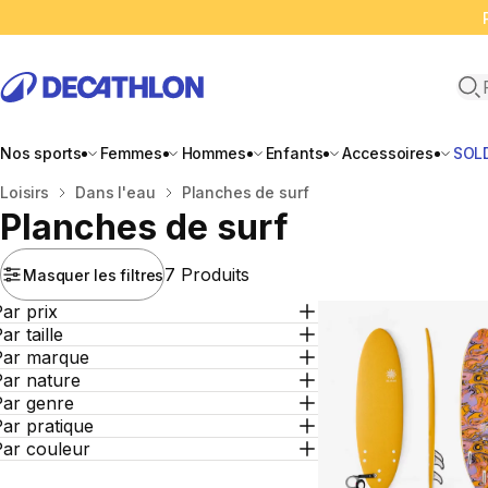
Ope
Nos sports
Femmes
Hommes
Enfants
Accessoires
SOL
Accueil
Loisirs
Dans l'eau
Planches de surf
Planches de surf
7 Produits
Masquer les filtres
ar prix
ar taille
Par marque
Par nature
Par genre
ar pratique
Par couleur