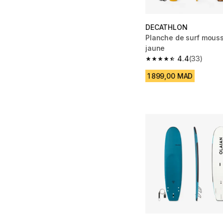
DECATHLON
Planche de surf mouss
jaune
4.4
(33)
4.4 out of 5 stars fro
1 899,00 MAD