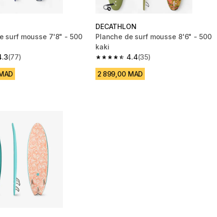
DECATHLON
e surf mousse 7'8" - 500
Planche de surf mousse 8'6" - 500
kaki
4.3
(77)
4.4
(35)
 5 stars from 77 reviews
4.4 out of 5 stars from 35 reviews
 MAD
2 899,00 MAD