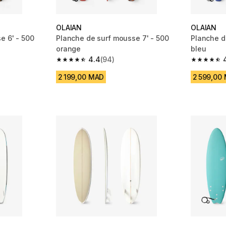
OLAIAN
OLAIAN
e 6' - 500
Planche de surf mousse 7' - 500
Planche d
orange
bleu
4.4
(94)
m 33 reviews
4.4 out of 5 stars from 94 reviews
4.3 out of
2 199,00 MAD
2 599,00