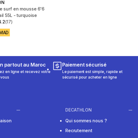
ON
e surf en mousse 6'6
il 55L - turquoise
4.2
(17)
 5 stars from 17 reviews
 MAD
on partout au Maroc
Paiement sécurisé
 en ligne et recevez votre
Le paiement est simple, rapide et
 vous
sécurisé pour acheter en ligne
DECATHLON
raison
Qui sommes nous ?
Recrutement