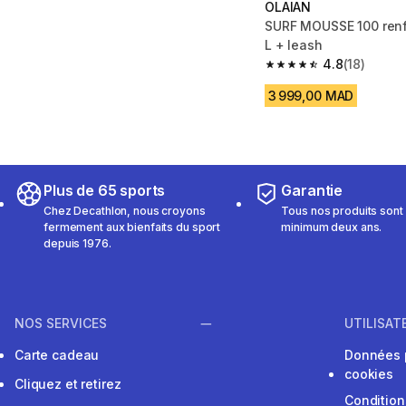
OLAIAN
SURF MOUSSE 100 renforcé 8
L + leash
4.8
(18)
4.8 out of 5 stars from
3 999,00 MAD
Plus de 65 sports
Garantie
Chez Decathlon, nous croyons
Tous nos produits sont 
fermement aux bienfaits du sport
minimum deux ans.
depuis 1976.
NOS SERVICES
UTILISAT
Carte cadeau
Données 
cookies
Cliquez et retirez
Condition