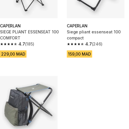
CAPERLAN
CAPERLAN
SIEGE PLIANT ESSENSEAT 100
Siege pliant essenseat 100
COMFORT
compact
4.7
(185)
4.7
(246)
4.7 out of 5 stars from 185 reviews
4.7 out of 5 stars from 246 rev
229,00 MAD
159,00 MAD