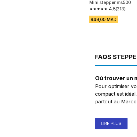
Mini stepper ms500
4.5
(313)
4.5 out of 5 stars from
849,00 MAD
FAQS STEPPE
Où trouver un 
Pour optimiser vo
compact est idéal
partout au Maroc 