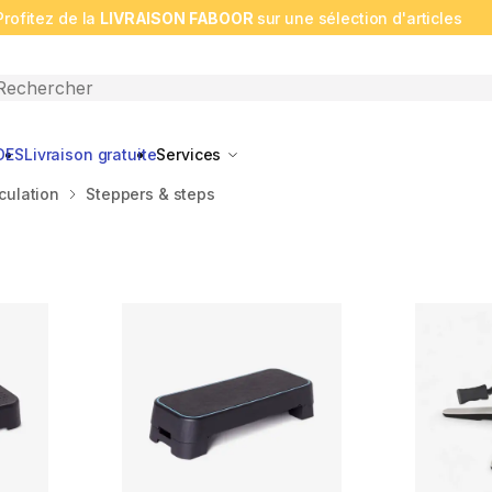
Profitez de la
LIVRAISON FABOOR
sur une sélection d'articles
n search
DES
Livraison gratuite
Services
culation
Steppers & steps