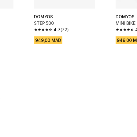
DOMYOS
DOMYOS
STEP 500
MINI BIKE
4.7
(72)
 311 reviews
4.7 out of 5 stars from 72 reviews
4.3 out of
949,00 MAD
949,00 