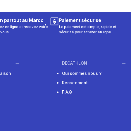
on partout au Maroc
Paiement sécurisé
 en ligne et recevez votre
Le paiement est simple, rapide et
 vous
sécurisé pour acheter en ligne
DECATHLON
raison
Qui sommes nous ?
Recrutement
F.A.Q