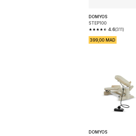
DOMYOS
STEP100
4.6
(311)
4.6 out of 5 stars from
399,00 MAD
DOMYOS