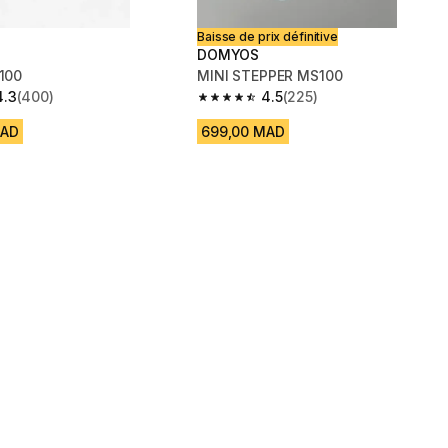
Baisse de prix définitive
DOMYOS
 100
MINI STEPPER MS100
4.3
(400)
4.5
(225)
 5 stars from 400 reviews
4.5 out of 5 stars from 225 reviews
MAD
699,00 MAD