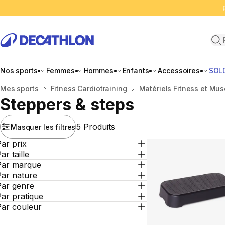
Ope
Nos sports
Femmes
Hommes
Enfants
Accessoires
SOL
Accueil
Mes sports
Fitness Cardiotraining
Matériels Fitness et Mus
Steppers & steps
5 Produits
Masquer les filtres
ar prix
ar taille
Par marque
Par nature
Par genre
ar pratique
Par couleur