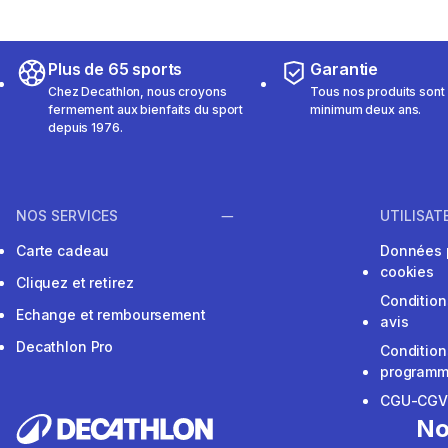
Plus de 65 sports
Garantie
Chez Decathlon, nous croyons
Tous nos produits sont 
fermement aux bienfaits du sport
minimum deux ans.
depuis 1976.
NOS SERVICES
UTILISAT
Carte cadeau
Données 
cookies
Cliquez et retirez
Condition
Echange et remboursement
avis
Decathlon Pro
Condition
programme
CGU-CG
No