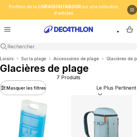
Profitez de la
LIVRAISON FABOOR
sur une sélection
d'articles
Menu
My 
Open search
Accueil
Loisirs
Sur la plage
Accessoires de plage
Glacières de 
Glacières de plage
7 Produits
Masquer les filtres
Trier par :
(optional