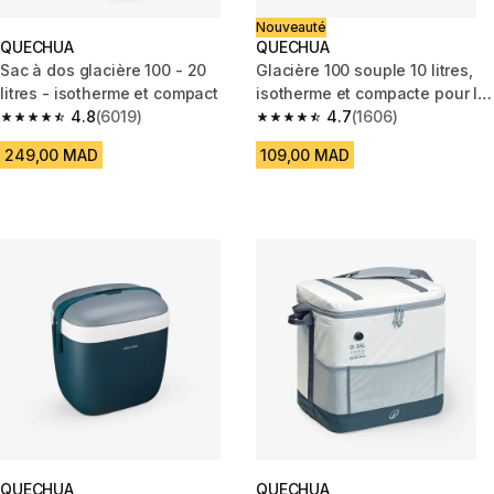
Nouveauté
QUECHUA
QUECHUA
Sac à dos glacière 100 - 20
Glacière 100 souple 10 litres,
litres - isotherme et compact
isotherme et compacte pour le
4.8
(6019)
camping
4.7
(1606)
4.8 out of 5 stars from 6019 reviews
4.7 out of 5 stars from 1606 re
249,00 MAD
109,00 MAD
QUECHUA
QUECHUA