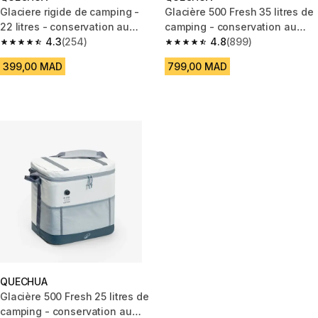
Glaciere rigide de camping -
Glacière 500 Fresh 35 litres de
22 litres - conservation au
camping - conservation au
frais 5 heures
4.3
(254)
frais 17 heures
4.8
(899)
4.3 out of 5 stars from 254 reviews
4.8 out of 5 stars from 899 rev
399,00 MAD
799,00 MAD
QUECHUA
Glacière 500 Fresh 25 litres de
camping - conservation au