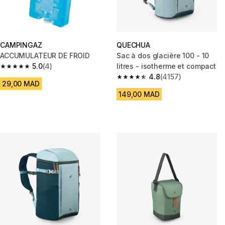
CAMPINGAZ
QUECHUA
ACCUMULATEUR DE FROID
Sac à dos glacière 100 - 10
5.0
(4)
litres - isotherme et compact
5.0 out of 5 stars from 4 reviews
4.8
(4157)
4.8 out of 5 stars from 4157 re
29,00 MAD
149,00 MAD