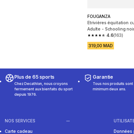
FOUGANZA
Etrivières équitation cu
Adulte - Schooling noi
4.6
(163)
4.6 out of 5 stars fro
319,00 MAD
Plus de 65 sports
Garantie
Chez Decathlon, nous croyons
Tous nos produits sont 
fermement aux bienfaits du sport
minimum deux ans.
depuis 1976.
NOS SERVICES
UTILISAT
Carte cadeau
Données 