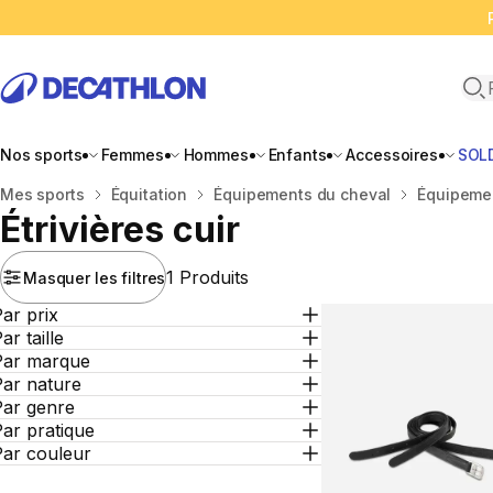
Ope
Nos sports
Femmes
Hommes
Enfants
Accessoires
SOL
Accueil
Mes sports
Équitation
Équipements du cheval
Équipemen
Étrivières cuir
1 Produits
Masquer les filtres
ar prix
ar taille
Par marque
Par nature
Par genre
ar pratique
Par couleur