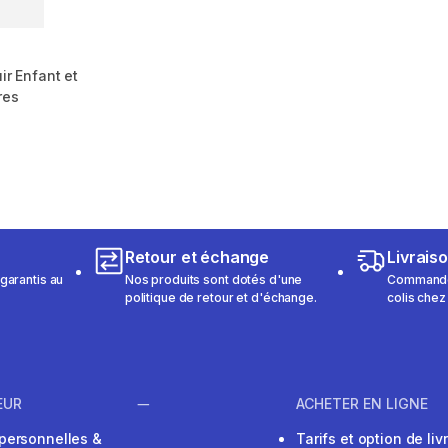
ir Enfant et
res
m 163 reviews
Retour et échange
Livrais
garantis au
Nos produits sont dotés d'une
Commandez
politique de retour et d'échange.
colis chez
EUR
ACHETER EN LIGNE
personnelles &
Tarifs et option de liv