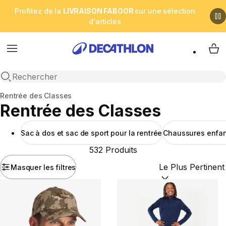
Profitez de la
LIVRAISON FABOOR
sur une sélection
d'articles
Menu
My 
Open search
Accueil
Rentrée des Classes
Rentrée des Classes
Sac à dos et sac de sport pour la rentrée
Chaussures enfant
532 Produits
Masquer les filtres
Trier par :
(optional