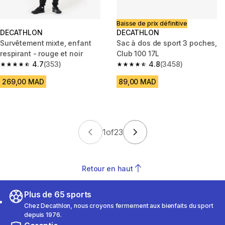
Baisse de prix définitive
DECATHLON
DECATHLON
Survêtement mixte, enfant
Sac à dos de sport 3 poches,
respirant - rouge et noir
Club 100 17L
4.7
(353)
4.8
(3458)
4.7 out of 5 stars from 353 reviews
4.8 out of 5 stars from 3458 re
269,00 MAD
89,00 MAD
1
of
23
Retour en haut
Plus de 65 sports
Chez Decathlon, nous croyons fermement aux bienfaits du sport
depuis 1976.