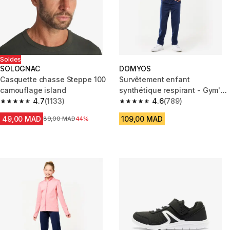
Soldes
SOLOGNAC
DOMYOS
Casquette chasse Steppe 100
Survêtement enfant
camouflage island
synthétique respirant - Gym'y
4.7
(1133)
bleu marine
4.6
(789)
4.7 out of 5 stars from 1133 reviews
4.6 out of 5 stars from 789 rev
49,00 MAD
109,00 MAD
Prix avant la réduction
89,00 MAD
44%