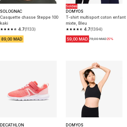
Soldes
SOLOGNAC
DOMYOS
Casquette chasse Steppe 100
T-shirt multisport coton enfant
kaki
mixte, Bleu
4.7
(1133)
4.7
(1394)
4.7 out of 5 stars from 1133 reviews
4.7 out of 5 stars from 1394 re
89,00 MAD
59,00 MAD
Prix avant la réduction
79,00 MAD
25%
DECATHLON
DOMYOS