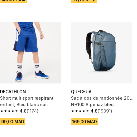
DECATHLON
QUECHUA
Short multisport respirant
Sac à dos de randonnée 20L,
enfant, Bleu blanc noir
NH100 Arpenaz bleu
4.8
(1174)
4.8
(19391)
4.8 out of 5 stars from 1174 reviews
4.8 out of 5 stars from 19391 r
99,00 MAD
169,00 MAD