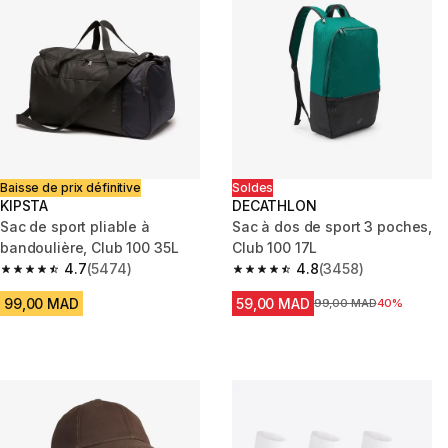
Baisse de prix définitive
Soldes
KIPSTA
DECATHLON
Sac de sport pliable à
Sac à dos de sport 3 poches,
bandoulière, Club 100 35L
Club 100 17L
4.7
(5474)
4.8
(3458)
4.7 out of 5 stars from 5474 reviews
4.8 out of 5 stars from 3458 re
99,00 MAD
59,00 MAD
Prix avant la réduction
99,00 MAD
40%