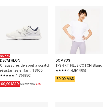
Soldes
DECATHLON
DOMYOS
Chaussures de sport à scratch
T-SHIRT FILLE COTON Blanc
résistantes enfant, TS100
4.8
(1465)
4.8 out of 5 stars from 1465 re
blanc
4.7
(4850)
4.7 out of 5 stars from 4850 reviews
69,00 MAD
99,00 MAD
Prix avant la réduction
129,00 MAD
23%