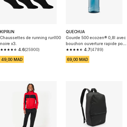
KIPRUN
QUECHUA
Chaussettes de running run100
Gourde 500 ecozen® 0,8l avec
noire x3.
bouchon ouverture rapide pour
4.6
(25900)
la randonnée - Bleu
4.7
(4789)
4.6 out of 5 stars from 25900 reviews
4.7 out of 5 stars from 4789 r
49,00 MAD
69,00 MAD