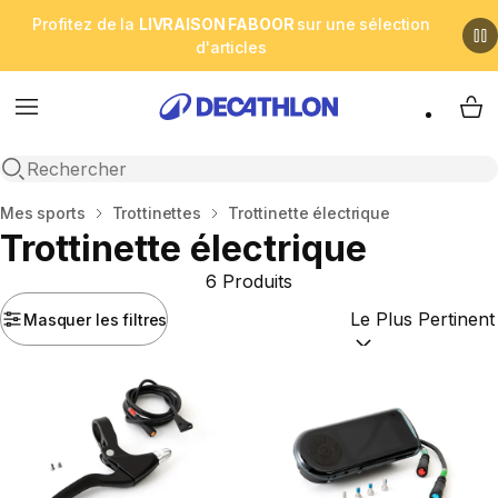
Profitez de la
LIVRAISON FABOOR
sur une sélection
d'articles
Menu
My 
Open search
Accueil
Mes sports
Trottinettes
Trottinette électrique
Trottinette électrique
6 Produits
Masquer les filtres
Trier par :
(optional