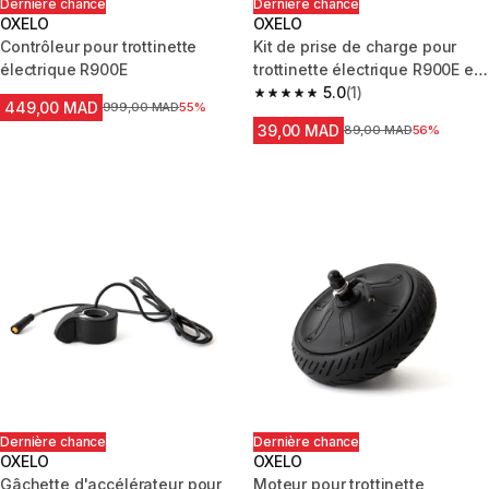
Dernière chance
Dernière chance
OXELO
OXELO
Contrôleur pour trottinette
Kit de prise de charge pour
électrique R900E
trottinette électrique R900E et
R920E
5.0
(1)
5.0 out of 5 stars from 1 review
449,00 MAD
Prix avant la réduction
999,00 MAD
55%
39,00 MAD
Prix avant la réduction
89,00 MAD
56%
Dernière chance
Dernière chance
OXELO
OXELO
Gâchette d'accélérateur pour
Moteur pour trottinette