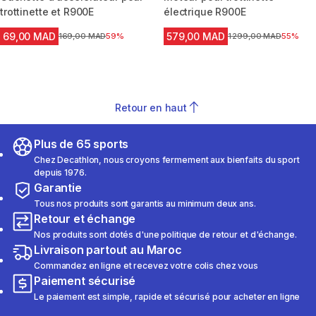
trottinette et R900E
électrique R900E
69,00 MAD
579,00 MAD
Prix avant la réduction
169,00 MAD
59%
Prix avant la réduction
1 299,00 MAD
55%
Retour en haut
Plus de 65 sports
Chez Decathlon, nous croyons fermement aux bienfaits du sport
depuis 1976.
Garantie
Tous nos produits sont garantis au minimum deux ans.
Retour et échange
Nos produits sont dotés d'une politique de retour et d'échange.
Livraison partout au Maroc
Commandez en ligne et recevez votre colis chez vous
Paiement sécurisé
Le paiement est simple, rapide et sécurisé pour acheter en ligne