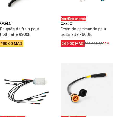
Dernière chance
OXELO
OXELO
Poignée de frein pour
Ecran de commande pour
trottinette R900E.
trottinette R900E.
169,00 MAD
269,00 MAD
Prix avant la réduction
599,00 MAD
55%