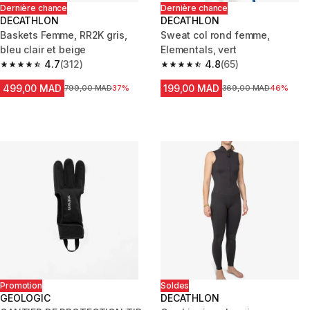
Dernière chance
Dernière chance
DECATHLON
DECATHLON
Baskets Femme, RR2K gris,
Sweat col rond femme,
bleu clair et beige
Elementals, vert
4.7
(312)
4.8
(65)
4.7 out of 5 stars from 312 reviews
4.8 out of 5 stars from 65 revi
499,00 MAD
199,00 MAD
Prix avant la réduction
799,00 MAD
37%
Prix avant la réduction
369,00 MAD
46%
Promotion
Soldes
GEOLOGIC
DECATHLON