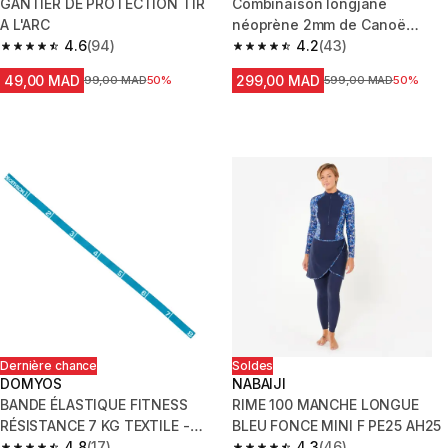
GANTIER DE PROTECTION TIR
Combinaison longjane
A L'ARC
néoprène 2mm de Canoë
4.6
(94)
Kayak et Stand up paddle
4.2
(43)
4.6 out of 5 stars from 94 reviews
4.2 out of 5 stars from 43 revi
Femme
49,00 MAD
299,00 MAD
Prix avant la réduction
99,00 MAD
50%
Prix avant la réduction
599,00 MAD
50%
Dernière chance
Soldes
DOMYOS
NABAIJI
BANDE ÉLASTIQUE FITNESS
RIME 100 MANCHE LONGUE
RÉSISTANCE 7 KG TEXTILE -
BLEU FONCE MINI F PE25 AH25
BLEU
4.8
(17)
4.3
(46)