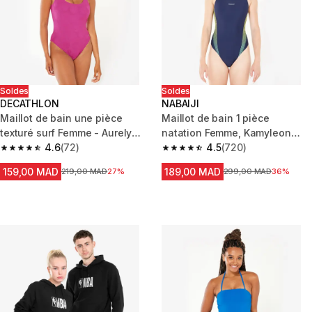
Soldes
Soldes
DECATHLON
NABAIJI
Maillot de bain une pièce
Maillot de bain 1 pièce
texturé surf Femme - Aurely
natation Femme, Kamyleon
violet
4.6
(72)
lines bleu vert
4.5
(720)
4.6 out of 5 stars from 72 reviews
4.5 out of 5 stars from 720 rev
159,00 MAD
189,00 MAD
Prix avant la réduction
219,00 MAD
27%
Prix avant la réduction
299,00 MAD
36%