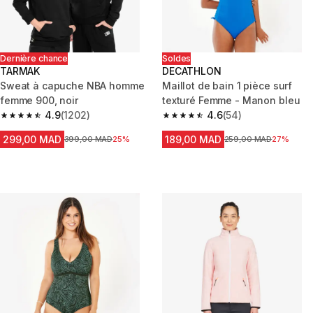
Dernière chance
Soldes
TARMAK
DECATHLON
Sweat à capuche NBA homme
Maillot de bain 1 pièce surf
femme 900, noir
texturé Femme - Manon bleu
4.9
(1202)
4.6
(54)
4.9 out of 5 stars from 1202 reviews
4.6 out of 5 stars from 54 revi
299,00 MAD
189,00 MAD
Prix avant la réduction
399,00 MAD
25%
Prix avant la réduction
259,00 MAD
27%