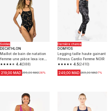
Soldes
Dernière chance
DECATHLON
DOMYOS
Maillot de bain de natation
Legging taille haute gainant
femme une pièce lexa ice
Fitness Cardio Femme NOIR
orange
4.4
(388)
4.5
(2410)
4.4 out of 5 stars from 388 reviews
4.5 out of 5 stars from 2410 re
219,00 MAD
249,00 MAD
Prix avant la réduction
299,00 MAD
26%
Prix avant la réduction
269,00 MAD
7%