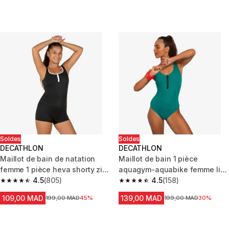
Soldes
Soldes
DECATHLON
DECATHLON
Maillot de bain de natation
Maillot de bain 1 pièce
femme 1 pièce heva shorty zip
aquagym-aquabike femme lio
noir
4.5
(805)
bleu
4.5
(158)
4.5 out of 5 stars from 805 reviews
4.5 out of 5 stars from 158 revi
109,00 MAD
139,00 MAD
Prix avant la réduction
199,00 MAD
45%
Prix avant la réduction
199,00 MAD
30%