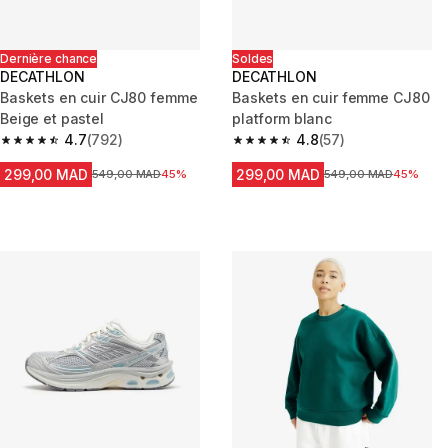
Dernière chance
Soldes
DECATHLON
DECATHLON
Baskets en cuir CJ80 femme
Baskets en cuir femme CJ80
Beige et pastel
platform blanc
4.7
(792)
4.8
(57)
4.7 out of 5 stars from 792 reviews
4.8 out of 5 stars from 57 revi
299,00 MAD
299,00 MAD
Prix avant la réduction
549,00 MAD
45%
Prix avant la réduction
549,00 MAD
45%