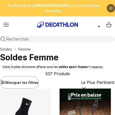
Profitez de la
LIVRAISON FABOOR
sur une sélection
d'articles
Menu
My 
Open search
Accueil
Soldes
Femme
Soldes Femme
Faites le plein de bonnes affaires avec les
soldes sport femme !
Leggings,
brassières et chaussures de sport à prix réduits chez Decathlon Maroc.
537 Produits
Masquer les filtres
Trier par :
(optional