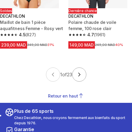
Soldes
Dernière chance
DECATHLON
DECATHLON
Maillot de bain 1 pièce
Polaire chaude de voile
aquafitness Femme - Rosy vert
femme, 100 rose clair
4.5
(827)
4.7
(1961)
4.5 out of 5 stars from 827 reviews
4.7 out of 5 stars from 1961 re
239,00 MAD
149,00 MAD
Prix avant la réduction
349,00 MAD
31%
Prix avant la réduction
249,00 MAD
40%
1
of
23
Retour en haut
Plus de 65 sports
Chez Decathlon, nous croyons fermement aux bienfaits du sport
depuis 1976.
Garantie