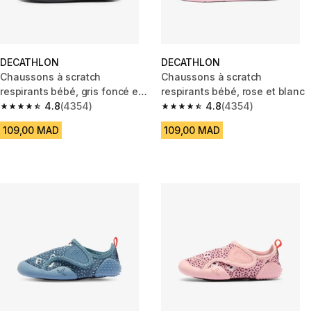
DECATHLON
DECATHLON
Chaussons à scratch
Chaussons à scratch
respirants bébé, gris foncé et
respirants bébé, rose et blanc
bleu
4.8
(4354)
4.8
(4354)
4.8 out of 5 stars from 4354 reviews
4.8 out of 5 stars from 4354 r
109,00 MAD
109,00 MAD