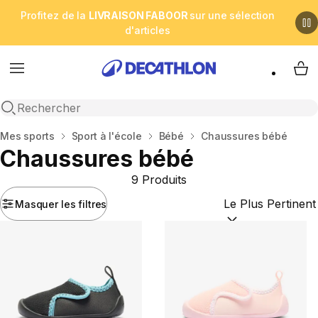
Profitez de la
LIVRAISON FABOOR
sur une sélection
d'articles
Menu
My 
Open search
Accueil
Mes sports
Sport à l'école
Bébé
Chaussures bébé
Chaussures bébé
9 Produits
Masquer les filtres
Trier par :
(optional