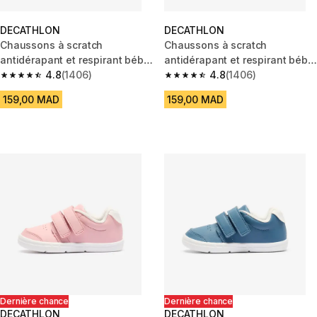
DECATHLON
DECATHLON
Chaussons à scratch
Chaussons à scratch
antidérapant et respirant bébé,
antidérapant et respirant bébé,
à motif bleu
4.8
(1406)
à motif rose
4.8
(1406)
4.8 out of 5 stars from 1406 reviews
4.8 out of 5 stars from 1406 re
159,00 MAD
159,00 MAD
Dernière chance
Dernière chance
DECATHLON
DECATHLON