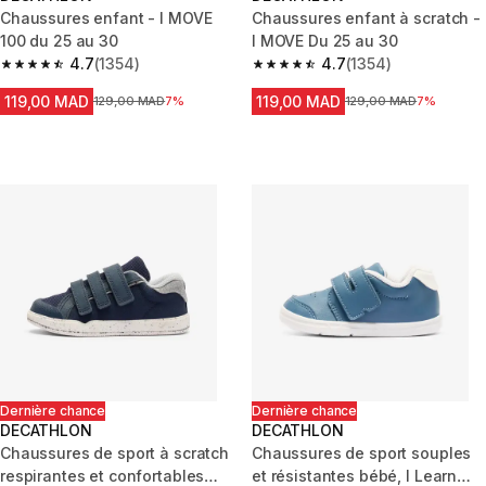
Chaussures enfant - I MOVE
Chaussures enfant à scratch -
100 du 25 au 30
I MOVE Du 25 au 30
4.7
(1354)
4.7
(1354)
4.7 out of 5 stars from 1354 reviews
4.7 out of 5 stars from 1354 re
119,00 MAD
119,00 MAD
Prix avant la réduction
129,00 MAD
7%
Prix avant la réduction
129,00 MAD
7%
Dernière chance
Dernière chance
DECATHLON
DECATHLON
Chaussures de sport à scratch
Chaussures de sport souples
respirantes et confortables
et résistantes bébé, I Learn