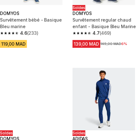
Soldes
DOMYOS
DOMYOS
Survêtement bébé - Basique
Survêtement regular chaud
Bleu marine
enfant - Basique Bleu Marine
4.6
(233)
4.7
(469)
4.6 out of 5 stars from 233 reviews
4.7 out of 5 stars from 469 rev
119,00 MAD
139,00 MAD
Prix avant la réduction
149,00 MAD
6%
Soldes
Soldes
DOMYOS
ADIDAS