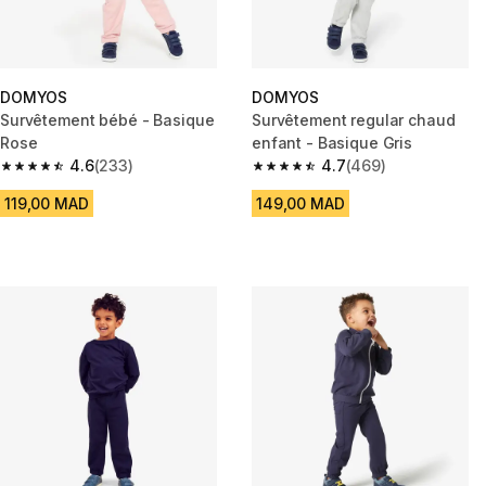
DOMYOS
DOMYOS
Survêtement bébé - Basique
Survêtement regular chaud
Rose
enfant - Basique Gris
4.6
(233)
4.7
(469)
4.6 out of 5 stars from 233 reviews
4.7 out of 5 stars from 469 rev
119,00 MAD
149,00 MAD