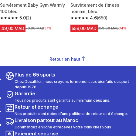
Survêtement Baby Gym Warm'y
Survêtement de fitness
100 bleu
homme, bleu
5.0
(2)
4.6
(650)
5.0 out of 5 stars from 2 reviews
4.6 out of 5 stars from 650 rev
49,00 MAD
559,00 MAD
Prix avant la réduction
79,00 MAD
37%
Prix avant la réduction
859,00 MAD
34%
Retour en haut
Plus de 65 sports
Chez Decathlon, nous croyons fermement aux bienfaits du sport
depuis 1976.
Garantie
Tous nos produits sont garantis au minimum deux ans.
Retour et échange
Nos produits sont dotés d'une politique de retour et d'échange.
Livraison partout au Maroc
Commandez en ligne et recevez votre colis chez vous
Paiement sécurisé