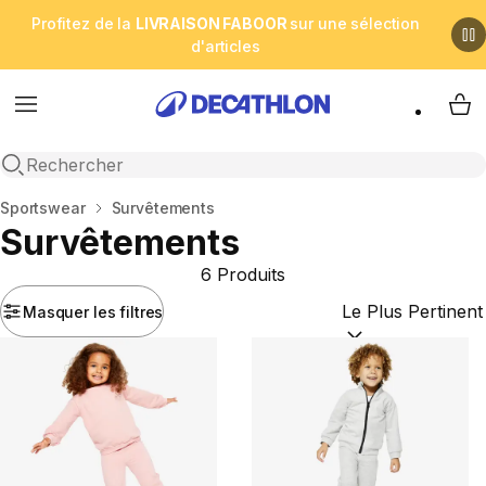
Profitez de la
LIVRAISON FABOOR
sur une sélection
d'articles
Menu
My 
Open search
Accueil
Sportswear
Survêtements
Survêtements
6 Produits
Masquer les filtres
Trier par :
(optional