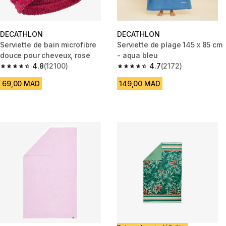
DECATHLON
DECATHLON
Serviette de bain microfibre
Serviette de plage 145 x 85 cm
douce pour cheveux, rose
- aqua bleu
4.8
(12100)
4.7
(2172)
4.8 out of 5 stars from 12100 reviews
4.7 out of 5 stars from 2172 re
69,00 MAD
149,00 MAD