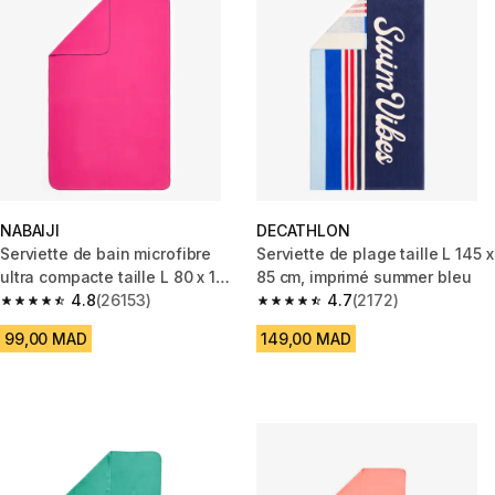
NABAIJI
DECATHLON
Serviette de bain microfibre
Serviette de plage taille L 145 x
ultra compacte taille L 80 x 130
85 cm, imprimé summer bleu
cm, rose
4.8
(26153)
4.7
(2172)
4.8 out of 5 stars from 26153 reviews
4.7 out of 5 stars from 2172 re
99,00 MAD
149,00 MAD