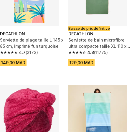
Baisse de prix définitive
DECATHLON
DECATHLON
Serviette de plage taille L 145 x
Serviette de bain microfibre
85 cm, imprimé fun turquoise
ultra compacte taille XL 110 x
4.7
(2172)
175 cm, kaki
4.8
(11775)
4.7 out of 5 stars from 2172 reviews
4.8 out of 5 stars from 11775 r
149,00 MAD
129,00 MAD