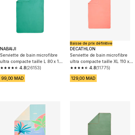
Baisse de prix définitive
NABAIJI
DECATHLON
Serviette de bain microfibre
Serviette de bain microfibre
ultra compacte taille L 80 x 130
ultra compacte taille XL 110 x
cm, vert
4.8
(26153)
175 cm, corail
4.8
(11775)
4.8 out of 5 stars from 26153 reviews
4.8 out of 5 stars from 11775 r
99,00 MAD
129,00 MAD