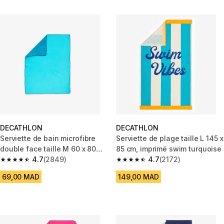
DECATHLON
DECATHLON
Serviette de bain microfibre
Serviette de plage taille L 145 x
double face taille M 60 x 80
85 cm, imprimé swim turquoise
cm, vert/bleu
4.7
(2849)
4.7
(2172)
4.7 out of 5 stars from 2849 reviews
4.7 out of 5 stars from 2172 re
69,00 MAD
149,00 MAD