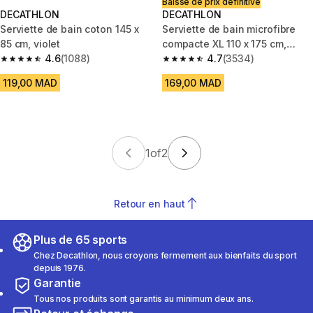
Baisse de prix définitive
DECATHLON
DECATHLON
Serviette de bain coton 145 x
Serviette de bain microfibre
85 cm, violet
compacte XL 110 x 175 cm,
4.6
(1088)
imprimé feuillage vert
4.7
(3534)
4.6 out of 5 stars from 1088 reviews
4.7 out of 5 stars from 3534 re
119,00 MAD
169,00 MAD
1
of
2
Retour en haut
Plus de 65 sports
Chez Decathlon, nous croyons fermement aux bienfaits du sport
depuis 1976.
Garantie
Tous nos produits sont garantis au minimum deux ans.