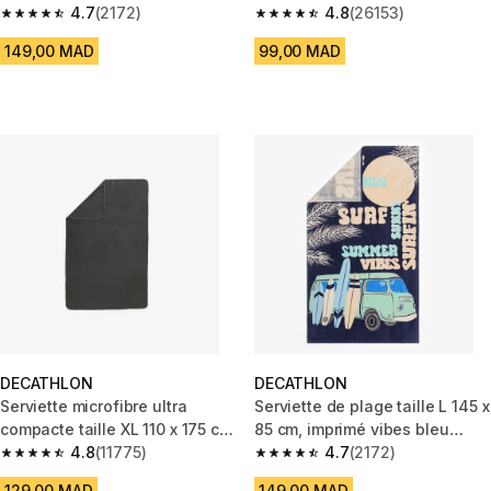
4.7
(2172)
cm, lila
4.8
(26153)
4.7 out of 5 stars from 2172 reviews
4.8 out of 5 stars from 26153 r
149,00 MAD
99,00 MAD
DECATHLON
DECATHLON
Serviette microfibre ultra
Serviette de plage taille L 145 x
compacte taille XL 110 x 175 cm,
85 cm, imprimé vibes bleu
noir
4.8
(11775)
foncé
4.7
(2172)
4.8 out of 5 stars from 11775 reviews
4.7 out of 5 stars from 2172 re
129,00 MAD
149,00 MAD