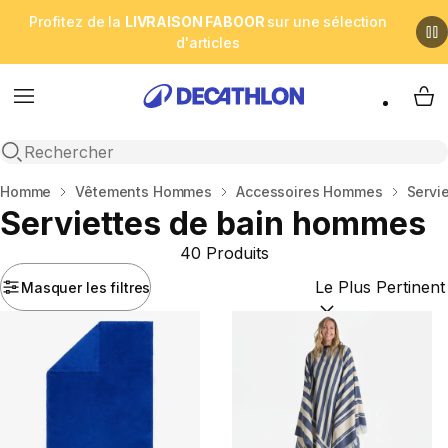
Profitez de la
LIVRAISON FABOOR
sur une sélection
d'articles
Menu
My 
Open search
Accueil
Homme
Vêtements Hommes
Accessoires Hommes
Servi
Serviettes de bain hommes
40 Produits
Masquer les filtres
Trier par :
(optional