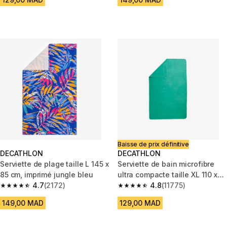
Baisse de prix définitive
DECATHLON
DECATHLON
Serviette de plage taille L 145 x
Serviette de bain microfibre
85 cm, imprimé jungle bleu
ultra compacte taille XL 110 x
4.7
(2172)
175 cm, vert sapin
4.8
(11775)
4.7 out of 5 stars from 2172 reviews
4.8 out of 5 stars from 11775 r
149,00 MAD
129,00 MAD