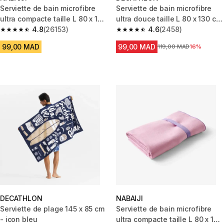
Serviette de bain microfibre
Serviette de bain microfibre
ultra compacte taille L 80 x 130
ultra douce taille L 80 x 130 cm
cm, bleu
4.8
(26153)
- bleu
4.6
(2458)
4.8 out of 5 stars from 26153 reviews
4.6 out of 5 stars from 2458 re
99,00 MAD
99,00 MAD
Prix avant la réduction
119,00 MAD
16%
DECATHLON
NABAIJI
Serviette de plage 145 x 85 cm
Serviette de bain microfibre
- icon bleu
ultra compacte taille L 80 x 130