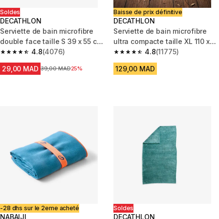
Soldes
Baisse de prix définitive
DECATHLON
DECATHLON
Serviette de bain microfibre
Serviette de bain microfibre
double face taille S 39 x 55 cm,
ultra compacte taille XL 110 x
bleu/vert
4.8
(4076)
175 cm, bleu
4.8
(11775)
4.8 out of 5 stars from 4076 reviews
4.8 out of 5 stars from 11775 r
29,00 MAD
129,00 MAD
Prix avant la réduction
39,00 MAD
25%
-28 dhs sur le 2eme acheté
Soldes
NABAIJI
DECATHLON