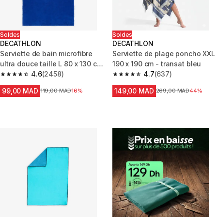
Soldes
Soldes
DECATHLON
DECATHLON
Serviette de bain microfibre
Serviette de plage poncho XXL
ultra douce taille L 80 x 130 cm,
190 x 190 cm - transat bleu
bleu
4.6
(2458)
4.7
(637)
4.6 out of 5 stars from 2458 reviews
4.7 out of 5 stars from 637 rev
99,00 MAD
149,00 MAD
Prix avant la réduction
119,00 MAD
16%
Prix avant la réduction
269,00 MAD
44%