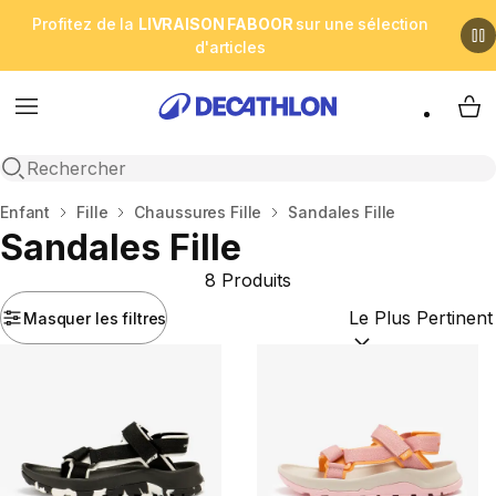
Profitez de la
LIVRAISON FABOOR
sur une sélection
d'articles
Menu
My 
Open search
Accueil
Enfant
Fille
Chaussures Fille
Sandales Fille
Sandales Fille
8 Produits
Masquer les filtres
Trier par :
(optional