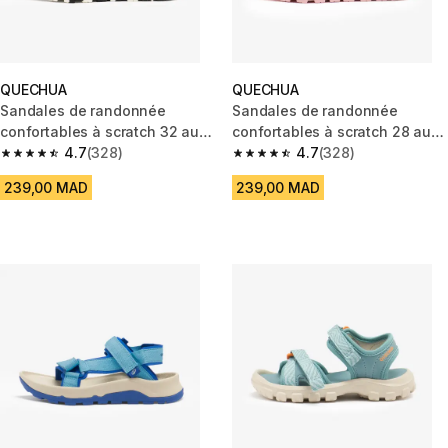
QUECHUA
QUECHUA
Sandales de randonnée
Sandales de randonnée
confortables à scratch 32 au
confortables à scratch 28 au
38 enfant, NH500 noir
4.7
(328)
38 enfant, NH500 rose
4.7
(328)
4.7 out of 5 stars from 328 reviews
4.7 out of 5 stars from 328 rev
239,00 MAD
239,00 MAD