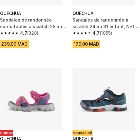
QUECHUA
QUECHUA
Sandales de randonnée
Sandales de randonnée à
confortables à scratch 28 au
scratch 24 au 31 enfant, NH100
38 enfant, NH500 bleu
4.7
(328)
bleu
4.7
(1055)
4.7 out of 5 stars from 328 reviews
4.7 out of 5 stars from 1055 re
239,00 MAD
179,00 MAD
Soldes
Nouveauté
QUECHUA
QUECHUA