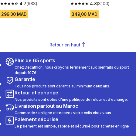
39 enfant, NH500 gris
4.7
(983)
enfant, MH900 rose
4.8
(3100)
4.7 out of 5 stars from 983 reviews
4.8 out of 5 stars from 3100 re
299,00 MAD
349,00 MAD
Retour en haut
Plus de 65 sports
Chez Decathlon, nous croyons fermement aux bienfaits du sport
depuis 1976.
Garantie
Tous nos produits sont garantis au minimum deux ans.
Retour et échange
Nos produits sont dotés d'une politique de retour et d'échange.
Livraison partout au Maroc
Commandez en ligne et recevez votre colis chez vous
Paiement sécurisé
Le paiement est simple, rapide et sécurisé pour acheter en ligne