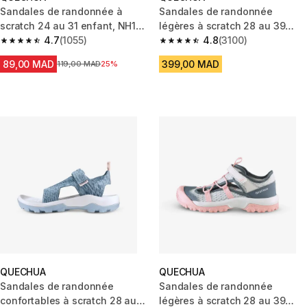
Sandales de randonnée à
Sandales de randonnée
scratch 24 au 31 enfant, NH100
légères à scratch 28 au 39
bleu
4.7
(1055)
enfant, MH900 bleu
4.8
(3100)
4.7 out of 5 stars from 1055 reviews
4.8 out of 5 stars from 3100 re
89,00 MAD
399,00 MAD
Prix avant la réduction
119,00 MAD
25%
QUECHUA
QUECHUA
Sandales de randonnée
Sandales de randonnée
confortables à scratch 28 au
légères à scratch 28 au 39