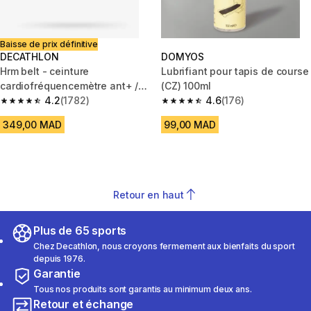
Baisse de prix définitive
DECATHLON
DOMYOS
Hrm belt - ceinture
Lubrifiant pour tapis de course
cardiofréquencemètre ant+ /
(CZ) 100ml
bluetooth
4.2
(1782)
4.6
(176)
4.2 out of 5 stars from 1782 reviews
4.6 out of 5 stars from 176 rev
349,00 MAD
99,00 MAD
Retour en haut
Plus de 65 sports
Chez Decathlon, nous croyons fermement aux bienfaits du sport
depuis 1976.
Garantie
Tous nos produits sont garantis au minimum deux ans.
Retour et échange