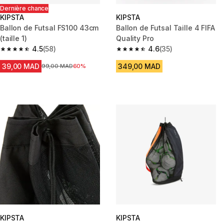
Dernière chance
KIPSTA
KIPSTA
Ballon de Futsal FS100 43cm
Ballon de Futsal Taille 4 FIFA
(taille 1)
Quality Pro
4.5
(58)
4.6
(35)
4.5 out of 5 stars from 58 reviews
4.6 out of 5 stars from 35 revi
39,00 MAD
349,00 MAD
Prix avant la réduction
99,00 MAD
60%
KIPSTA
KIPSTA