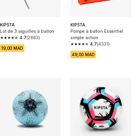
KIPSTA
KIPSTA
Lot de 3 aiguilles à ballon
Pompe à ballon Essentiel
4.7
(2883)
simple action
4.7 out of 5 stars from 2883 reviews
4.7
(4331)
4.7 out of 5 stars from 4331 re
19,00 MAD
49,00 MAD