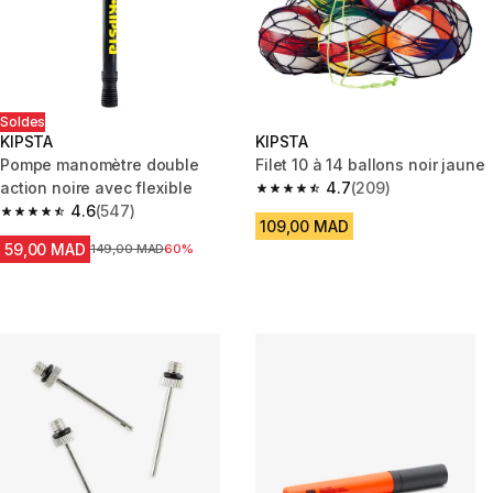
Soldes
KIPSTA
KIPSTA
Pompe manomètre double
Filet 10 à 14 ballons noir jaune
action noire avec flexible
4.7
(209)
4.7 out of 5 stars from 209 rev
4.6
(547)
4.6 out of 5 stars from 547 reviews
109,00 MAD
59,00 MAD
Prix avant la réduction
149,00 MAD
60%