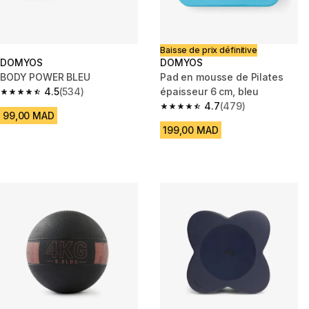
Baisse de prix définitive
DOMYOS
DOMYOS
BODY POWER BLEU
Pad en mousse de Pilates
4.5
(534)
épaisseur 6 cm, bleu
4.5 out of 5 stars from 534 reviews
4.7
(479)
4.7 out of 5 stars from 479 rev
99,00 MAD
199,00 MAD