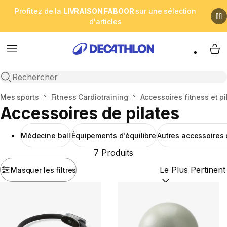
Profitez de la
LIVRAISON FABOOR
sur une sélection
d'articles
Menu
My 
Open search
Accueil
Mes sports
Fitness Cardiotraining
Accessoires fitness et pi
Accessoires de pilates
Médecine ball
Équipements d'équilibre
Autres accessoires 
7 Produits
Masquer les filtres
Trier par :
(optional