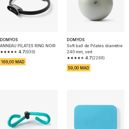
DOMYOS
DOMYOS
ANNEAU PILATES RING NOIR
Soft ball de Pilates diamètre
4.7
(939)
240 mm, vert
4.7 out of 5 stars from 939 reviews
4.7
(2288)
4.7 out of 5 stars from 2288 re
169,00 MAD
59,00 MAD