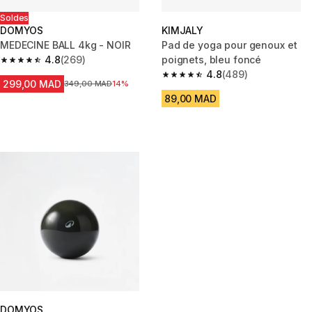
Soldes
DOMYOS
KIMJALY
MEDECINE BALL 4kg - NOIR
Pad de yoga pour genoux et
4.8
(269)
poignets, bleu foncé
4.8 out of 5 stars from 269 reviews
4.8
(489)
4.8 out of 5 stars from 489 rev
299,00 MAD
Prix avant la réduction
349,00 MAD
14%
89,00 MAD
DOMYOS