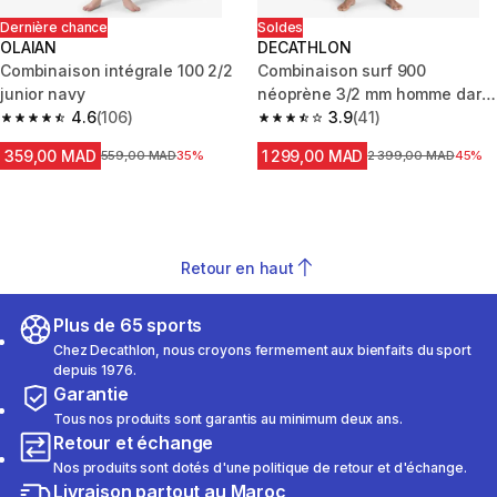
Dernière chance
Soldes
OLAIAN
DECATHLON
Combinaison intégrale 100 2/2
Combinaison surf 900
junior navy
néoprène 3/2 mm homme dark
4.6
(106)
green
3.9
(41)
4.6 out of 5 stars from 106 reviews
3.9 out of 5 stars from 41 revie
359,00 MAD
1 299,00 MAD
Prix avant la réduction
559,00 MAD
35%
Prix avant la réducti
2 399,00 MAD
45%
Retour en haut
Plus de 65 sports
Chez Decathlon, nous croyons fermement aux bienfaits du sport
depuis 1976.
Garantie
Tous nos produits sont garantis au minimum deux ans.
Retour et échange
Nos produits sont dotés d'une politique de retour et d'échange.
Livraison partout au Maroc