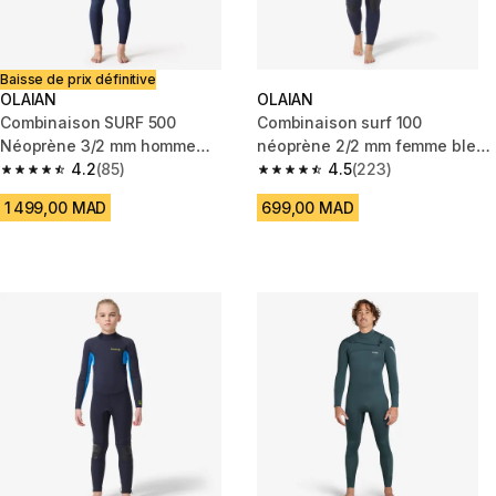
Baisse de prix définitive
OLAIAN
OLAIAN
Combinaison SURF 500
Combinaison surf 100
Néoprène 3/2 mm homme
néoprène 2/2 mm femme bleu
Bleue kaki
4.2
(85)
marine back zip
4.5
(223)
4.2 out of 5 stars from 85 reviews
4.5 out of 5 stars from 223 rev
1 499,00 MAD
699,00 MAD