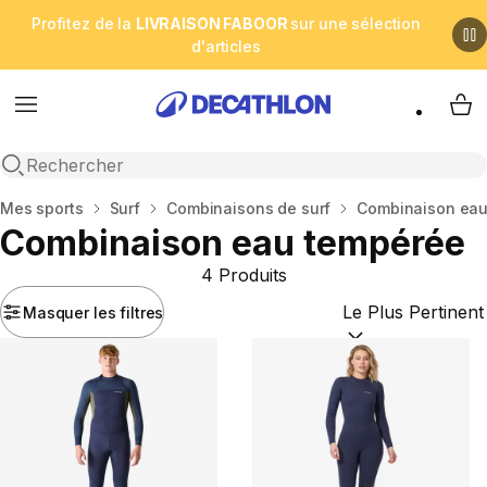
Profitez de la
LIVRAISON FABOOR
sur une sélection
d'articles
Menu
My 
Open search
Accueil
Mes sports
Surf
Combinaisons de surf
Combinaison eau
Combinaison eau tempérée
4 Produits
Masquer les filtres
Trier par :
(optional