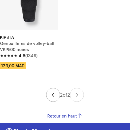
KIPSTA
Genouillères de volley-ball
VKP500 noires
4.6
(1349)
4.6 out of 5 stars from 1349 reviews
139,00 MAD
2
of
2
Retour en haut