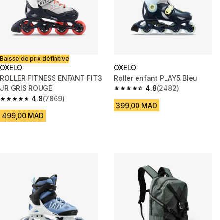
Baisse de prix définitive
OXELO
OXELO
ROLLER FITNESS ENFANT FIT3
Roller enfant PLAY5 Bleu
JR GRIS ROUGE
4.8
(2482)
4.8 out of 5 stars from 2482 r
4.8
(7869)
4.8 out of 5 stars from 7869 reviews
399,00 MAD
499,00 MAD