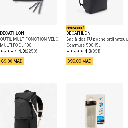
Nouveauté
DECATHLON
DECATHLON
OUTIL MULTIFONCTION VELO
Sac à dos PU poche ordinateur,
MULTITOOL 100
Commute 500 15L
4.8
(2250)
4.8
(891)
4.8 out of 5 stars from 2250 reviews
4.8 out of 5 stars from 891 rev
69,00 MAD
399,00 MAD