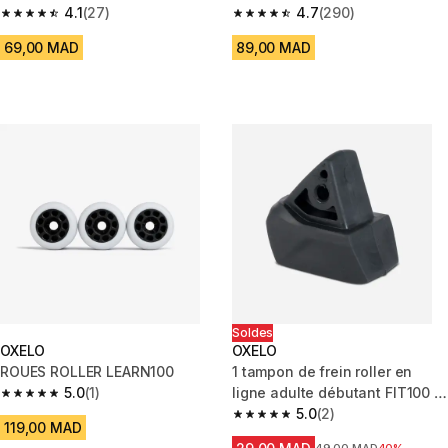
MF900
4.1
(27)
4.7
(290)
4.1 out of 5 stars from 27 reviews
4.7 out of 5 stars from 290 rev
69,00 MAD
89,00 MAD
Soldes
OXELO
OXELO
ROUES ROLLER LEARN100
1 tampon de frein roller en
5.0
(1)
ligne adulte débutant FIT100 -
5.0 out of 5 stars from 1 reviews
FIT500
5.0
(2)
5.0 out of 5 stars from 2 review
119,00 MAD