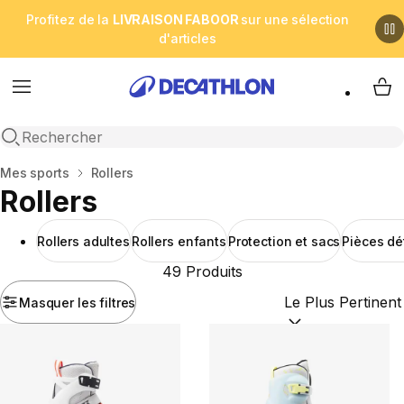
Profitez de la
LIVRAISON FABOOR
sur une sélection
d'articles
Menu
My 
Open search
Accueil
Mes sports
Rollers
Rollers
Rollers adultes
Rollers enfants
Protection et sacs
Pièces dét
49 Produits
Masquer les filtres
Trier par :
(optional