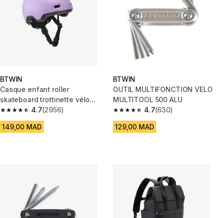
BTWIN
BTWIN
Casque enfant roller
OUTIL MULTIFONCTION VELO
skateboard trottinette vélo
MULTITOOL 500 ALU
B100 lila
4.7
(2956)
4.7
(630)
4.7 out of 5 stars from 2956 reviews
4.7 out of 5 stars from 630 rev
149,00 MAD
129,00 MAD