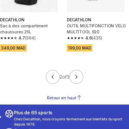
DECATHLON
DECATHLON
Sac à dos compartiment
OUTIL MULTIFONCTION VELO
chaussures 25L
MULTITOOL 920
4.7
(364)
4.6
(435)
4.7 out of 5 stars from 364 reviews
4.6 out of 5 stars from 435 rev
349,00 MAD
199,00 MAD
2
of
3
Retour en haut
Plus de 65 sports
Chez Decathlon, nous croyons fermement aux bienfaits du sport
depuis 1976.