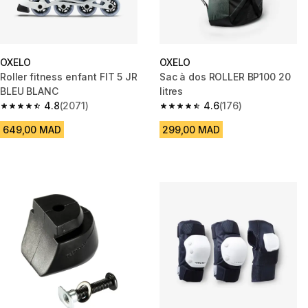
OXELO
OXELO
Roller fitness enfant FIT 5 JR
Sac à dos ROLLER BP100 20
BLEU BLANC
litres
4.8
(2071)
4.6
(176)
4.8 out of 5 stars from 2071 reviews
4.6 out of 5 stars from 176 rev
649,00 MAD
299,00 MAD