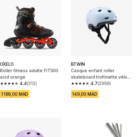
OXELO
BTWIN
Roller fitness adulte FIT500
Casque enfant roller
acid orange
skateboard trottinette vélo
4.4
(312)
B100 bleu pastel
4.7
(2956)
4.4 out of 5 stars from 312 reviews
4.7 out of 5 stars from 2956 re
1 199,00 MAD
149,00 MAD