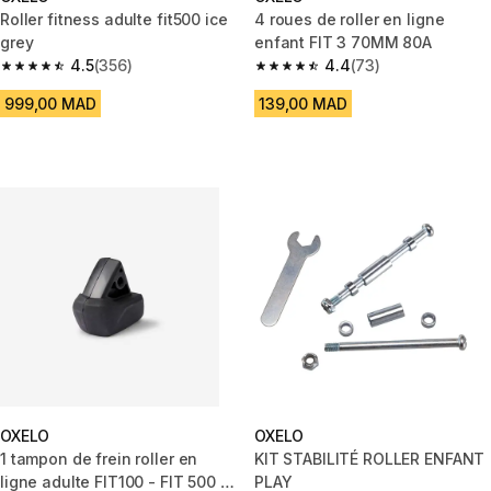
Roller fitness adulte fit500 ice
4 roues de roller en ligne
grey
enfant FIT 3 70MM 80A
4.5
(356)
4.4
(73)
4.5 out of 5 stars from 356 reviews
4.4 out of 5 stars from 73 revi
999,00 MAD
139,00 MAD
OXELO
OXELO
1 tampon de frein roller en
KIT STABILITÉ ROLLER ENFANT
ligne adulte FIT100 - FIT 500 -
PLAY