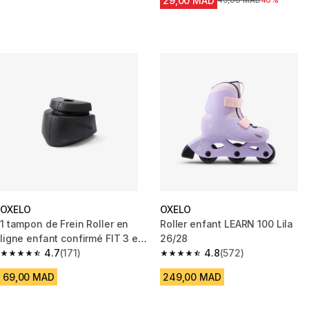
29,00 MAD
Prix avant la réduction
49,00 MAD
40%
OXELO
OXELO
1 tampon de Frein Roller en
Roller enfant LEARN 100 Lila
ligne enfant confirmé FIT 3 et
26/28
FIT 5
4.7
(171)
4.8
(572)
4.7 out of 5 stars from 171 reviews
4.8 out of 5 stars from 572 rev
69,00 MAD
249,00 MAD